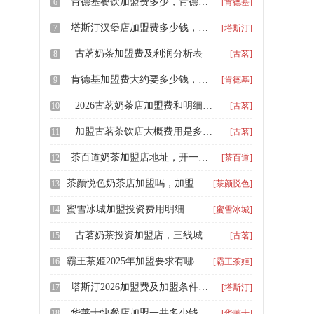
肯德基餐饮加盟费多少，肯德基门店加盟费
6
[肯德基]
塔斯汀汉堡店加盟费多少钱，加盟塔斯汀汉堡店要多少钱啊
7
[塔斯汀]
古茗奶茶加盟费及利润分析表
8
[古茗]
肯德基加盟费大约要多少钱，肯德基餐厅要多少加盟费
9
[肯德基]
2026古茗奶茶店加盟费和明细表，古茗门店加盟起来严格吗
10
[古茗]
加盟古茗茶饮店大概费用是多少，古茗奶茶加盟店得多少钱啊
11
[古茗]
茶百道奶茶加盟店地址，开一家茶百道加盟费一览表
12
[茶百道]
茶颜悦色奶茶店加盟吗，加盟茶颜悦色的加盟条件要求
13
[茶颜悦色]
蜜雪冰城加盟投资费用明细
14
[蜜雪冰城]
古茗奶茶投资加盟店，三线城市加盟古茗需要多少钱
15
[古茗]
霸王茶姬2025年加盟要求有哪些，霸王茶姬加盟费包含那些
16
[霸王茶姬]
塔斯汀2026加盟费及加盟条件，加盟塔斯汀大概多少万左右
17
[塔斯汀]
华莱士快餐店加盟一共多少钱，华莱士2026年乡镇怎么加盟费多少
18
[华莱士]