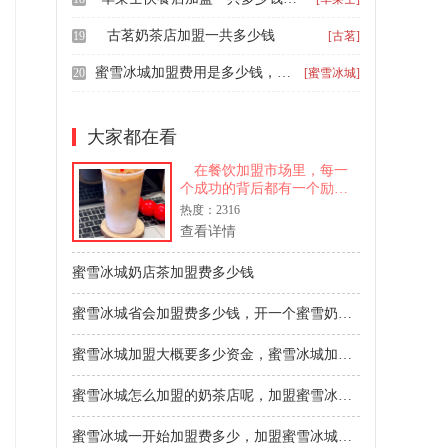
古茗奶茶店加盟一共多少钱
19
[古茗]
蜜雪冰城加盟费用是多少钱，加盟蜜雪冰城要什么条件
20
[蜜雪冰城]
大家都在看
在餐饮加盟市场里，每一
个成功的背后都有一个励志
的故事。从最初的梦想家到
热度：2316
如今的行业佼佼者，他们用
查看详情
坚持和努力书写着属于自己
的传奇。餐饮加盟不仅是一
蜜雪冰城奶店茶加盟费多少钱
个商业平台，更是
蜜雪冰城省会加盟费多少钱，开一个蜜雪奶茶店要多少加盟费
蜜雪冰城加盟大概要多少资金，蜜雪冰城加盟前需要什么
蜜雪冰城怎么加盟的奶茶店呢，加盟蜜雪冰城费用一共需要多少钱
蜜雪冰城一开始加盟费多少，加盟蜜雪冰城有哪些条件和要求